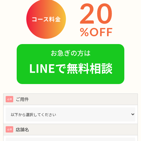
ご用件
店舗名