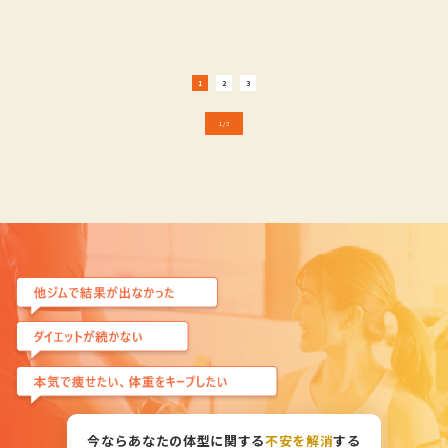
1
2
3
1 / 3
今ならあなたの体型に関する
不安を解消
する