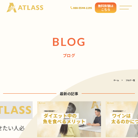
無料体験は
080-5544-1195
こちら
BLOG
ブログ
ホーム
ブログ一覧
最新の記事
せたい人必